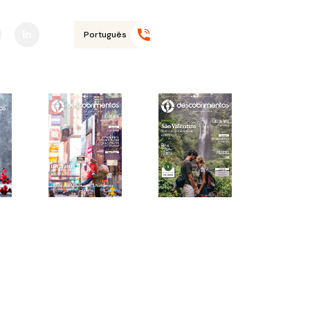
Liga-nos
+351 968 645
590*