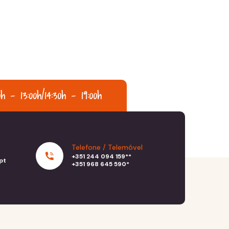
- 13:00h/14:30h - 19:00h
Telefone / Telemóvel
+351 244 094 159**
pt
+351 968 645 590*