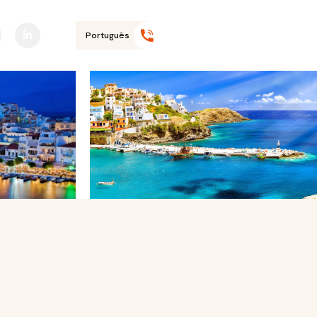
Liga-nos
+351 968 645
590*