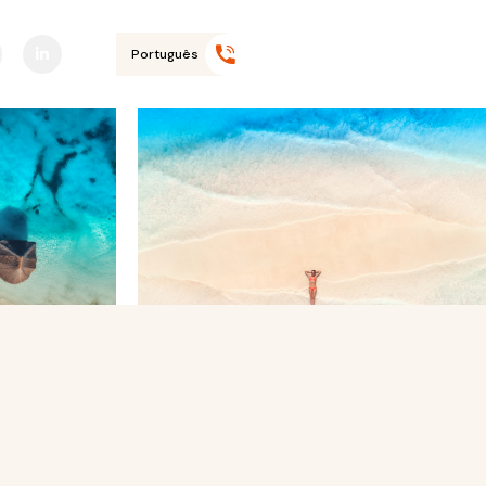
Liga-nos
+351 968 645
590*